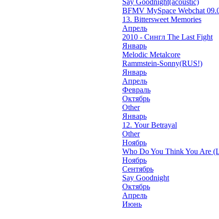
Say Goodnight(acoustic)
BFMV MySpace Webchat 09.0
13. Bittersweet Memories
Апрель
2010 - Сингл The Last Fight
Январь
Melodic Metalcore
Rammstein-Sonny(RUS!)
Январь
Апрель
Февраль
Октябрь
Other
Январь
12. Your Betrayal
Other
Ноябрь
Who Do You Think You Are (L
Ноябрь
Сентябрь
Say Goodnight
Октябрь
Апрель
Июнь