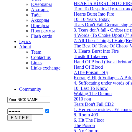
HEARTS BURST INTO FIRE
Юзербары
Turn To Despair - Путь в ник
Аватары
Hearts Burst Into Fire
Табы
10. 10 Years Today
Аккорды
Tears Don't Fall German single
Шрифты
3. Tears don’t fall - Слёзы не п
Программы
4 Words (To Choke Upon) 7" s
Flash cards
7. All These Things I Hate (Rev
Lyrics
The Best Of 'Taste Of Chaos' V
About
3. Hearts Burst Into Fire
Team
Trustkill Takeover
Contact us
Hand Of Blood (live at brixton
Links
Hand Of Blood
Links exchange
7.The Poison - Яд
Kerrang! High Voltage - A Brie
4. Suffocating under words of s
10. Last To Know
Community
Waking The Demon
2010 год
Tears Don't Fall CD2
1. Her voice resides - Её голос 
8. Room 409
6. Hit The Floor
The Poison
5. No Control