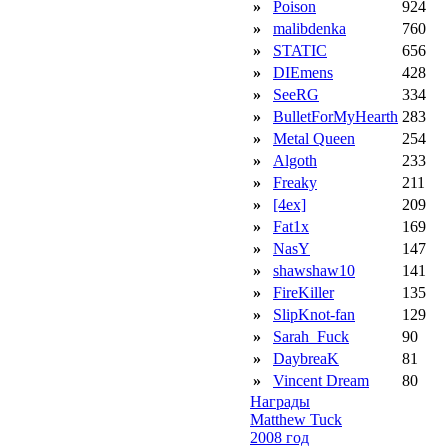
»
Poison
924
»
malibdenka
760
»
STATIC
656
»
DIEmens
428
»
SeeRG
334
»
BulletForMyHearth
283
»
Metal Queen
254
»
Algoth
233
»
Freaky
211
»
[4ex]
209
»
Fat1x
169
»
NasY
147
»
shawshaw10
141
»
FireKiller
135
»
SlipKnot-fan
129
»
Sarah_Fuck
90
»
DaybreaK
81
»
Vincent Dream
80
Награды
Matthew Tuck
2008 год