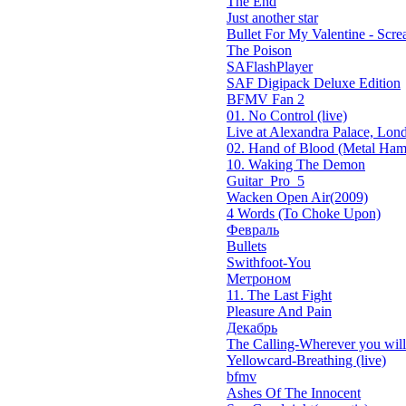
The End
Just another star
Bullet For My Valentine - Screa
The Poison
SAFlashPlayer
SAF Digipack Deluxe Edition
BFMV Fan 2
01. No Control (live)
Live at Alexandra Palace, Lond
02. Hand of Blood (Metal Ham
10. Waking The Demon
Guitar_Pro_5
Wacken Open Air(2009)
4 Words (To Choke Upon)
Февраль
Bullets
Swithfoot-You
Метроном
11. The Last Fight
Pleasure And Pain
Декабрь
The Calling-Wherever you will 
Yellowcard-Breathing (live)
bfmv
Ashes Of The Innocent