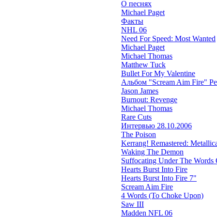
О песнях
Michael Paget
Факты
NHL 06
Need For Speed: Most Wanted
Michael Paget
Michael Thomas
Matthew Tuck
Bullet For My Valentine
Альбом "Scream Aim Fire" Р
Jason James
Burnout: Revenge
Michael Thomas
Rare Cuts
Интервью 28.10.2006
The Poison
Kerrang! Remastered: Metallica'
Waking The Demon
Suffocating Under The Words O
Hearts Burst Into Fire
Hearts Burst Into Fire 7"
Scream Aim Fire
4 Words (To Choke Upon)
Saw III
Madden NFL 06