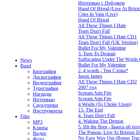
Интервью с Пейджем
Hand Of Blood (Live At Brixt
Cries In Vain (Live)
Hand Of Blood
All These Things I Hate
Tears Don't Fall
All These Things I Hate CD1
Tears Don't Fall (UK Version)
Bullet For My Valentine
3. Turn To Despair
Suffocating Under The Words O
News
Bullet For My Valentine
Band
2. 4 words - Три Слова*
Биография
Jason James
Дискография
All These Things I Hate CD2
Видеография
2007 год
Турография
Scream Aim Fire
Награды
Scream Aim Fire
Интервью
4 Words (To Choke Upon)
Саундтреки
13. The End
Инструменты
4. Tears Don't Fall
Files
4. Waking The Demon
MP3
5. Hit the floor - Бьюсь об пол
Клипы
The Poison- Live At Brixton
Видео
No Easy Way Out (Bonus Trac
Фото