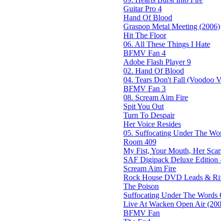
Guitar Pro 4
Hand Of Blood
Graspop Metal Meeting (2006)
Hit The Floor
06. All These Things I Hate
BFMV Fan 4
Adobe Flash Player 9
02. Hand Of Blood
04. Tears Don't Fall (Voodoo Ve
BFMV Fan 3
08. Scream Aim Fire
Spit You Out
Turn To Despair
Her Voice Resides
05. Suffocating Under The Wor
Room 409
My Fist, Your Mouth, Her Scar
SAF Digipack Deluxe Edition 
Scream Aim Fire
Rock House DVD Leads & Riff
The Poison
Suffocating Under The Words O
Live At Wacken Open Air (200
BFMV Fan