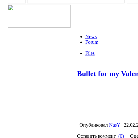
News
Forum
Files
Bullet for my Vale
Опубликовал
NasY
22.02.
Оставить коммент
(0)
Оце