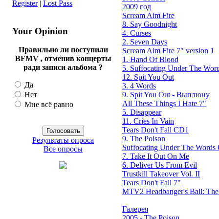
Register
|
Lost Pass
2009 год
Scream Aim Fire
8. Say Goodnight
Your Opinion
4. Curses
2. Seven Days
Правильно ли поступили
Scream Aim Fire 7" version 1
BFMV , отменив концерты
1. Hand Of Blood
ради записи альбома ?
5. Suffocating Under The Word
12. Spit You Out
Да
3. 4 Words
9. Spit You Out - Выплюну
Нет
All These Things I Hate 7"
Мне всё равно
5. Disappear
11. Cries In Vain
Tears Don't Fall CD1
9. The Poison
Результаты опроса
Suffocating Under The Words O
Все опросы
7. Take It Out On Me
6. Deliver Us From Evil
Trustkill Takeover Vol. II
Tears Don't Fall 7"
MTV2 Headbanger's Ball: Th
Галерея
2005 - The Poison