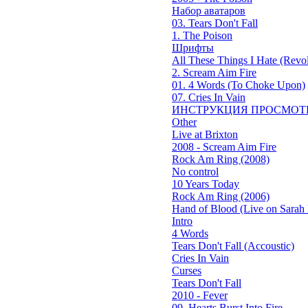
Набор аватаров
03. Tears Don't Fall
1. The Poison
Шрифты
All These Things I Hate (Revol
2. Scream Aim Fire
01. 4 Words (To Choke Upon)
07. Cries In Vain
ИНСТРУКЦИЯ ПРОСМОТ
Other
Live at Brixton
2008 - Scream Aim Fire
Rock Am Ring (2008)
No control
10 Years Today
Rock Am Ring (2006)
Hand of Blood (Live on Sarah 
Intro
4 Words
Tears Don't Fall (Accoustic)
Cries In Vain
Curses
Tears Don't Fall
2010 - Fever
09. Hearts Burst Into Fire