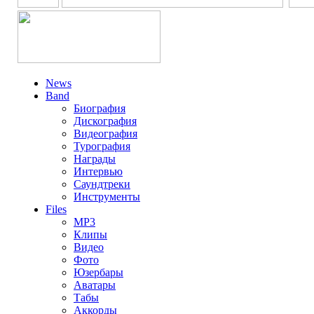
News
Band
Биография
Дискография
Видеография
Турография
Награды
Интервью
Саундтреки
Инструменты
Files
MP3
Клипы
Видео
Фото
Юзербары
Аватары
Табы
Аккорды