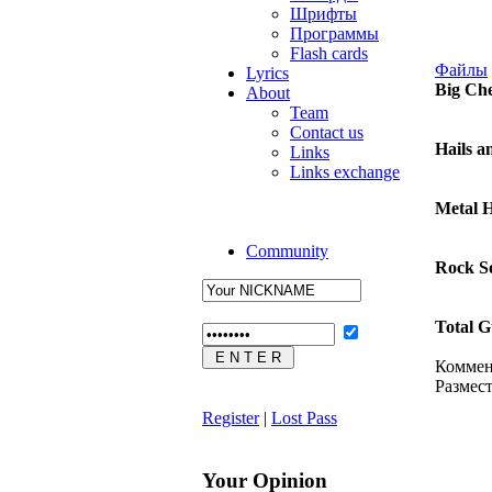
Шрифты
Программы
Flash cards
Файлы
Lyrics
Big Ch
About
Team
Contact us
Hails a
Links
Links exchange
Metal 
Community
Rock S
Total G
Коммен
Размес
Register
|
Lost Pass
Your Opinion