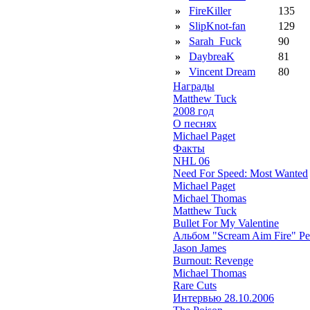
»
FireKiller
135
»
SlipKnot-fan
129
»
Sarah_Fuck
90
»
DaybreaK
81
»
Vincent Dream
80
Награды
Matthew Tuck
2008 год
О песнях
Michael Paget
Факты
NHL 06
Need For Speed: Most Wanted
Michael Paget
Michael Thomas
Matthew Tuck
Bullet For My Valentine
Альбом "Scream Aim Fire" Р
Jason James
Burnout: Revenge
Michael Thomas
Rare Cuts
Интервью 28.10.2006