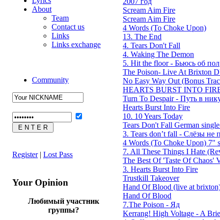
Lyrics
2007 год
About
Scream Aim Fire
Team
Scream Aim Fire
Contact us
4 Words (To Choke Upon)
Links
13. The End
Links exchange
4. Tears Don't Fall
4. Waking The Demon
5. Hit the floor - Бьюсь об пол
The Poison- Live At Brixton
Community
No Easy Way Out (Bonus Trac
HEARTS BURST INTO FIRE
Turn To Despair - Путь в ник
Hearts Burst Into Fire
10. 10 Years Today
Tears Don't Fall German single
3. Tears don’t fall - Слёзы не п
4 Words (To Choke Upon) 7" s
7. All These Things I Hate (Rev
Register
|
Lost Pass
The Best Of 'Taste Of Chaos' V
3. Hearts Burst Into Fire
Trustkill Takeover
Your Opinion
Hand Of Blood (live at brixton
Hand Of Blood
Любимый участник
7.The Poison - Яд
группы?
Kerrang! High Voltage - A Brie