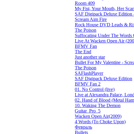
Room 409
My Fist, Your Mouth, Her Scar
SAF Digipack Deluxe Edition 
Scream Aim Fire
Rock House DVD Leads & Riff
The Poison
Suffocating Under The Words O
Live At Wacken Open Air (200
BFMV Fan
The End
Just another star
Bullet For My Valentine - Screa
The Poison
SAFlashPlayer
SAF Digipack Deluxe Edition
BFMV Fan 2
01. No Control (live)
Live at Alexandra Palace, Lond
02. Hand of Blood (Metal Ham
10. Waking The Demon
Guitar_Pro_5
Wacken Open Air(2009)
4 Words (To Choke Upon)
Февраль
Bullets