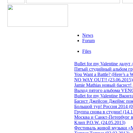
News
Forum
Files
Bullet for my Valentine дадут
Пятый студийный альбом гр
You Want a Battle? (Here’s a 
NO WAY OUT!! (23.06.2015)
Jamie Mathias новый басист! 
Выход пятого альбома VENOM
Bullet for my Valentine Вконт
Басист Джейсон Джеймс поки
Большой тур! Россия 2014 (0
Группа снова в студии! (14.1
Москва и Санкт-Петербург в 2
Клип P.O.W. (24.05.2013)
Фестиваль живой музыки «М