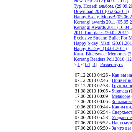
New Year 2012 (04.01.2012)
Тур. Новый альбом. (29.09.2
Download 2011 (05.06.2011)
Happy B-day, Moose! (05.06.2
Kerrang! awards 2011 (05.05.
Kerrang! Awards 2011 (16.04.
2011 Tour dates (20.02.2011)
Exclusive Stream: Bullet For 
Happy b-day ,Matt! (20.01.201
Happy B-Day! (14.01.2011)
Клип Bittersweet Memories (2
Kerrang Readers Poll 2010 (12
>
1
< [
2
] [
3
]
Развернуть
07.12.2013 04:26 -
Как вы н
07.12.2013 02:46 -
Привет вс
07.12.2013 02:38 -
Группы п
31.08.2013 10:05 -
Stigmata
(
17.06.2013 00:09 -
Metalcore
17.06.2013 00:06 -
Знакомим
10.06.2013 09:44 -
Каким вид
07.06.2013 05:54 -
Сверхъес
07.06.2013 05:53 -
Угадай п
07.06.2013 05:52 -
Наша муз
07.06.2013 05:50 -
За что вы