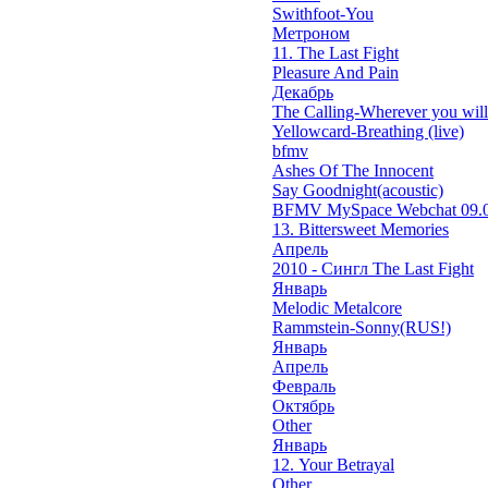
Swithfoot-You
Метроном
11. The Last Fight
Pleasure And Pain
Декабрь
The Calling-Wherever you will 
Yellowcard-Breathing (live)
bfmv
Ashes Of The Innocent
Say Goodnight(acoustic)
BFMV MySpace Webchat 09.0
13. Bittersweet Memories
Апрель
2010 - Сингл The Last Fight
Январь
Melodic Metalcore
Rammstein-Sonny(RUS!)
Январь
Апрель
Февраль
Октябрь
Other
Январь
12. Your Betrayal
Other