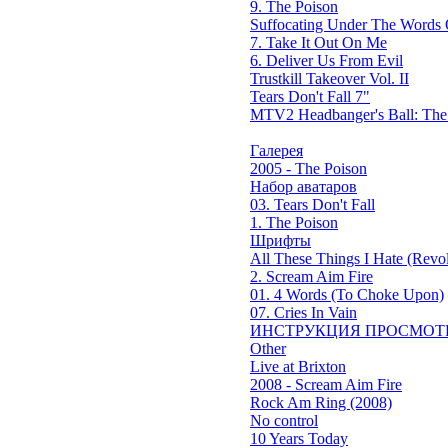
9. The Poison
Suffocating Under The Words O
7. Take It Out On Me
6. Deliver Us From Evil
Trustkill Takeover Vol. II
Tears Don't Fall 7"
MTV2 Headbanger's Ball: Th
Галерея
2005 - The Poison
Набор аватаров
03. Tears Don't Fall
1. The Poison
Шрифты
All These Things I Hate (Revol
2. Scream Aim Fire
01. 4 Words (To Choke Upon)
07. Cries In Vain
ИНСТРУКЦИЯ ПРОСМОТ
Other
Live at Brixton
2008 - Scream Aim Fire
Rock Am Ring (2008)
No control
10 Years Today