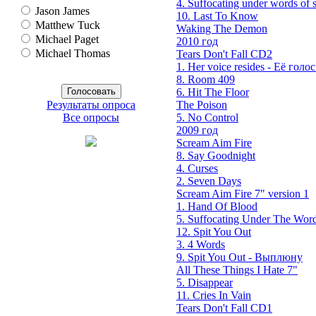
4. Suffocating under words of s
Jason James
10. Last To Know
Matthew Tuck
Waking The Demon
Michael Paget
2010 год
Michael Thomas
Tears Don't Fall CD2
1. Her voice resides - Её голос 
8. Room 409
6. Hit The Floor
The Poison
Результаты опроса
5. No Control
Все опросы
2009 год
Scream Aim Fire
8. Say Goodnight
4. Curses
2. Seven Days
Scream Aim Fire 7" version 1
1. Hand Of Blood
5. Suffocating Under The Word
12. Spit You Out
3. 4 Words
9. Spit You Out - Выплюну
All These Things I Hate 7"
5. Disappear
11. Cries In Vain
Tears Don't Fall CD1