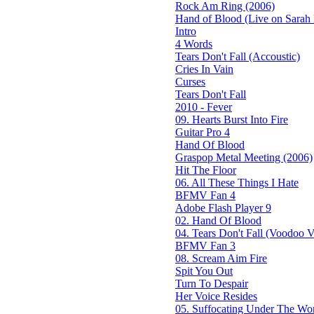
Rock Am Ring (2006)
Hand of Blood (Live on Sarah 
Intro
4 Words
Tears Don't Fall (Accoustic)
Cries In Vain
Curses
Tears Don't Fall
2010 - Fever
09. Hearts Burst Into Fire
Guitar Pro 4
Hand Of Blood
Graspop Metal Meeting (2006)
Hit The Floor
06. All These Things I Hate
BFMV Fan 4
Adobe Flash Player 9
02. Hand Of Blood
04. Tears Don't Fall (Voodoo Ve
BFMV Fan 3
08. Scream Aim Fire
Spit You Out
Turn To Despair
Her Voice Resides
05. Suffocating Under The Wor