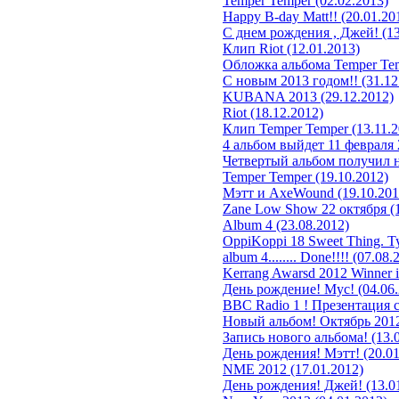
Temper Temper (02.02.2013)
Happy B-day Matt!! (20.01.20
С днем рождения , Джей! (13
Клип Riot (12.01.2013)
Обложка альбома Temper Tem
С новым 2013 годом!! (31.12
KUBANA 2013 (29.12.2012)
Riot (18.12.2012)
Клип Temper Temper (13.11.2
4 альбом выйдет 11 февраля 
Четвертый альбом получил н
Temper Temper (19.10.2012)
Мэтт и AxeWound (19.10.201
Zane Low Show 22 октября (1
Album 4 (23.08.2012)
OppiKoppi 18 Sweet Thing. Ту
album 4........ Done!!!! (07.08.
Kerrang Awarsd 2012 Winner is
День рождение! Мус! (04.06.
BBC Radio 1 ! Презентация с
Новый альбом! Октябрь 2012!
Запись нового альбома! (13.
День рождения! Мэтт! (20.01
NME 2012 (17.01.2012)
День рождения! Джей! (13.0