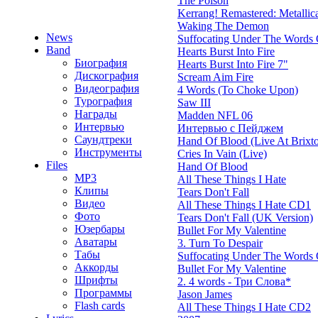
The Poison
Kerrang! Remastered: Metallica'
Waking The Demon
News
Suffocating Under The Words O
Band
Hearts Burst Into Fire
Биография
Hearts Burst Into Fire 7"
Дискография
Scream Aim Fire
Видеография
4 Words (To Choke Upon)
Турография
Saw III
Награды
Madden NFL 06
Интервью
Интервью с Пейджем
Саундтреки
Hand Of Blood (Live At Brixt
Инструменты
Cries In Vain (Live)
Files
Hand Of Blood
MP3
All These Things I Hate
Клипы
Tears Don't Fall
Видео
All These Things I Hate CD1
Фото
Tears Don't Fall (UK Version)
Юзербары
Bullet For My Valentine
Аватары
3. Turn To Despair
Табы
Suffocating Under The Words O
Аккорды
Bullet For My Valentine
Шрифты
2. 4 words - Три Слова*
Программы
Jason James
Flash cards
All These Things I Hate CD2