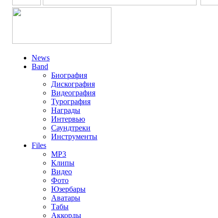
News
Band
Биография
Дискография
Видеография
Турография
Награды
Интервью
Саундтреки
Инструменты
Files
MP3
Клипы
Видео
Фото
Юзербары
Аватары
Табы
Аккорды