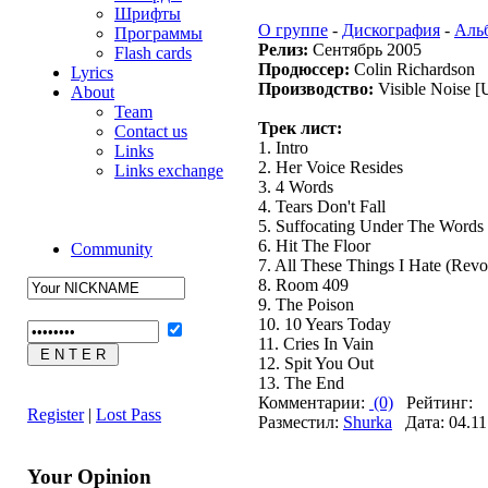
Шрифты
О группе
-
Дискография
-
Аль
Программы
Релиз:
Сентябрь 2005
Flash cards
Продюссер:
Colin Richardson
Lyrics
Производство:
Visible Noise [
About
Team
Трек лист:
Contact us
1. Intro
Links
2. Her Voice Resides
Links exchange
3. 4 Words
4. Tears Don't Fall
5. Suffocating Under The Words
6. Hit The Floor
Community
7. All These Things I Hate (Rev
8. Room 409
9. The Poison
10. 10 Years Today
11. Cries In Vain
12. Spit You Out
13. The End
Комментарии:
(0)
Рейтинг:
Register
|
Lost Pass
Разместил:
Shurka
Дата: 04.11
Your Opinion