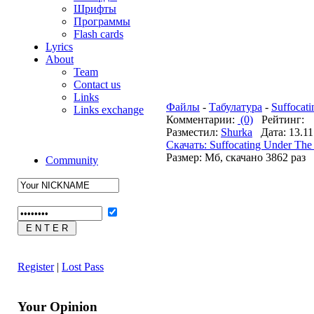
Шрифты
Программы
Flash cards
Lyrics
About
Team
Contact us
Links
Файлы
-
Табулатура
-
Suffocat
Links exchange
Комментарии:
(0)
Рейтинг:
Разместил:
Shurka
Дата: 13.11
Cкачать: Suffocating Under Th
Размер: Мб, скачано 3862 раз
Community
Register
|
Lost Pass
Your Opinion