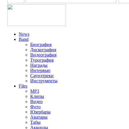
News
Band
Биография
Дискография
Видеография
Турография
Награды
Интервью
Саундтреки
Инструменты
Files
MP3
Клипы
Видео
Фото
Юзербары
Аватары
Табы
Аккорды