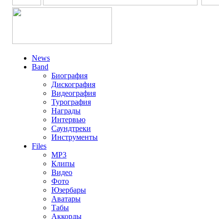
News
Band
Биография
Дискография
Видеография
Турография
Награды
Интервью
Саундтреки
Инструменты
Files
MP3
Клипы
Видео
Фото
Юзербары
Аватары
Табы
Аккорды