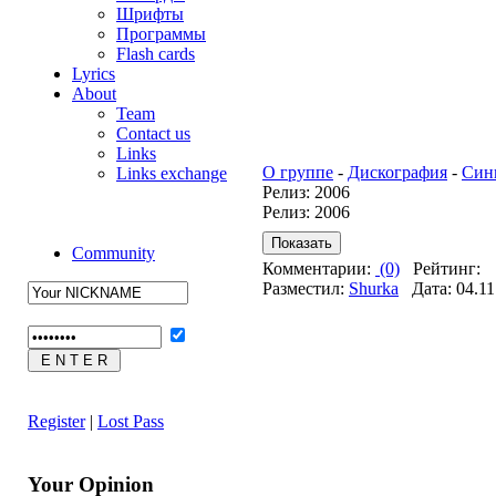
Шрифты
Программы
Flash cards
Lyrics
About
Team
Contact us
Links
О группе
-
Дискография
-
Син
Links exchange
Релиз: 2006
Релиз: 2006
Community
Комментарии:
(0)
Рейтинг:
Разместил:
Shurka
Дата: 04.11
Register
|
Lost Pass
Your Opinion