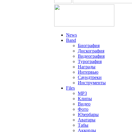
News
Band
Биография
Дискография
Видеография
Турография
Награды
Интервью
Саундтреки
Инструменты
Files
MP3
Клипы
Видео
Фото
Юзербары
Аватары
Табы
Аккорды