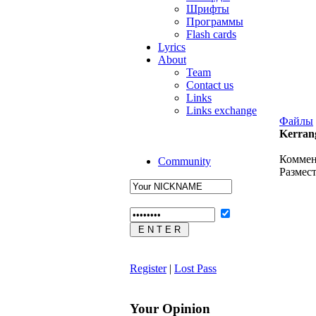
Шрифты
Программы
Flash cards
Lyrics
About
Team
Contact us
Links
Links exchange
Файлы
Kerran
Коммен
Community
Размес
Register
|
Lost Pass
Your Opinion