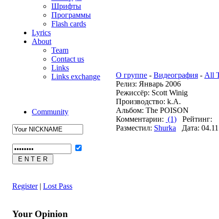
Шрифты
Программы
Flash cards
Lyrics
About
Team
Contact us
Links
О группе
-
Видеография
-
All 
Links exchange
Релиз: Январь 2006
Режиссёр: Scott Winig
Производство: k.A.
Альбом: The POISON
Community
Комментарии:
(1)
Рейтинг:
Разместил:
Shurka
Дата: 04.11
Register
|
Lost Pass
Your Opinion