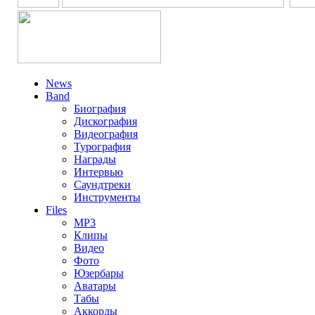
News
Band
Биография
Дискография
Видеография
Турография
Награды
Интервью
Саундтреки
Инструменты
Files
MP3
Клипы
Видео
Фото
Юзербары
Аватары
Табы
Аккорды