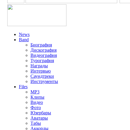
News
Band
Биография
Дискография
Видеография
Турография
Награды
Интервью
Саундтреки
Инструменты
Files
MP3
Клипы
Видео
Фото
Юзербары
Аватары
Табы
Аккорды