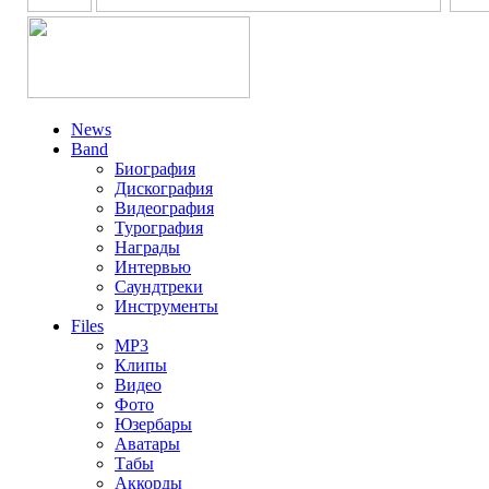
News
Band
Биография
Дискография
Видеография
Турография
Награды
Интервью
Саундтреки
Инструменты
Files
MP3
Клипы
Видео
Фото
Юзербары
Аватары
Табы
Аккорды