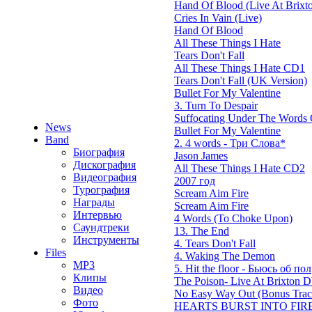
Hand Of Blood (Live At Brixt
Cries In Vain (Live)
Hand Of Blood
All These Things I Hate
Tears Don't Fall
All These Things I Hate CD1
Tears Don't Fall (UK Version)
Bullet For My Valentine
3. Turn To Despair
Suffocating Under The Words O
News
Bullet For My Valentine
Band
2. 4 words - Три Слова*
Биография
Jason James
Дискография
All These Things I Hate CD2
Видеография
2007 год
Турография
Scream Aim Fire
Награды
Scream Aim Fire
Интервью
4 Words (To Choke Upon)
Саундтреки
13. The End
Инструменты
4. Tears Don't Fall
Files
4. Waking The Demon
MP3
5. Hit the floor - Бьюсь об пол
Клипы
The Poison- Live At Brixton
Видео
No Easy Way Out (Bonus Trac
Фото
HEARTS BURST INTO FIRE