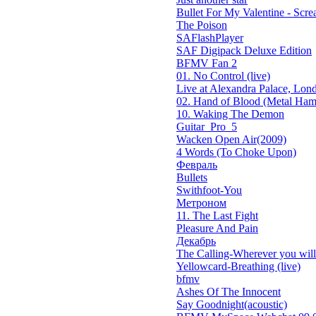
Bullet For My Valentine - Screa
The Poison
SAFlashPlayer
SAF Digipack Deluxe Edition
BFMV Fan 2
01. No Control (live)
Live at Alexandra Palace, Lond
02. Hand of Blood (Metal Ham
10. Waking The Demon
Guitar_Pro_5
Wacken Open Air(2009)
4 Words (To Choke Upon)
Февраль
Bullets
Swithfoot-You
Метроном
11. The Last Fight
Pleasure And Pain
Декабрь
The Calling-Wherever you will 
Yellowcard-Breathing (live)
bfmv
Ashes Of The Innocent
Say Goodnight(acoustic)