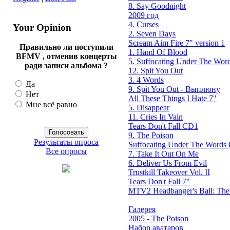
8. Say Goodnight
2009 год
4. Curses
Your Opinion
2. Seven Days
Scream Aim Fire 7" version 1
Правильно ли поступили
1. Hand Of Blood
BFMV , отменив концерты
5. Suffocating Under The Word
ради записи альбома ?
12. Spit You Out
3. 4 Words
Да
9. Spit You Out - Выплюну
Нет
All These Things I Hate 7"
Мне всё равно
5. Disappear
11. Cries In Vain
Tears Don't Fall CD1
9. The Poison
Результаты опроса
Suffocating Under The Words O
Все опросы
7. Take It Out On Me
6. Deliver Us From Evil
Trustkill Takeover Vol. II
Tears Don't Fall 7"
MTV2 Headbanger's Ball: Th
Галерея
2005 - The Poison
Набор аватаров