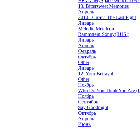
BFMV MySpace Webchat 09.0
13. Bittersweet Memories
Апрель
2010 - Сингл The Last Fight
Январь
Melodic Metalcore
Rammstein-Sonny(RUS!)
Январь
Апрель
Февраль
Октябрь
Other
Январь
12. Your Betrayal
Other
Ноябрь
Who Do You Think You Are (L
Ноябрь
Сентябрь
Say Goodnight
Октябрь
Апрель
Июнь