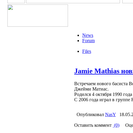
News
Forum
Files
Jamie Mathias но
Встречаем нового басиста Bul
Джейми Матиас.
Родился 4 октября 1990 года
С 2006 года играл в группе R
Опубликовал
NasY
18.05.
Оставить коммент
(0)
Оце