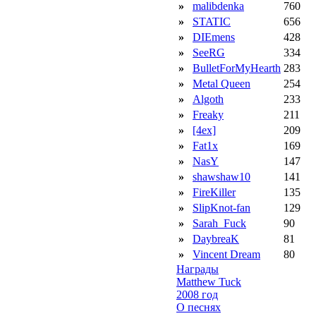
»
malibdenka
760
»
STATIC
656
»
DIEmens
428
»
SeeRG
334
»
BulletForMyHearth
283
»
Metal Queen
254
»
Algoth
233
»
Freaky
211
»
[4ex]
209
»
Fat1x
169
»
NasY
147
»
shawshaw10
141
»
FireKiller
135
»
SlipKnot-fan
129
»
Sarah_Fuck
90
»
DaybreaK
81
»
Vincent Dream
80
Награды
Matthew Tuck
2008 год
О песнях