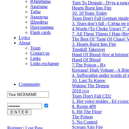
Юзербары
Turn To Despair - Путь в ник
Аватары
Hearts Burst Into Fire
Табы
10. 10 Years Today
Аккорды
Tears Don't Fall German single
Шрифты
3. Tears don’t fall - Слёзы не п
Программы
4 Words (To Choke Upon) 7" s
Flash cards
7. All These Things I Hate (Rev
Lyrics
The Best Of 'Taste Of Chaos' V
About
3. Hearts Burst Into Fire
Team
Trustkill Takeover
Contact us
Hand Of Blood (live at brixton
Links
Hand Of Blood
Links exchange
7.The Poison - Яд
Kerrang! High Voltage - A Brie
4. Suffocating under words of s
10. Last To Know
Community
Waking The Demon
2010 год
Tears Don't Fall CD2
1. Her voice resides - Её голос 
8. Room 409
6. Hit The Floor
The Poison
5. No Control
Scream Aim Fire
Register
|
Lost Pass