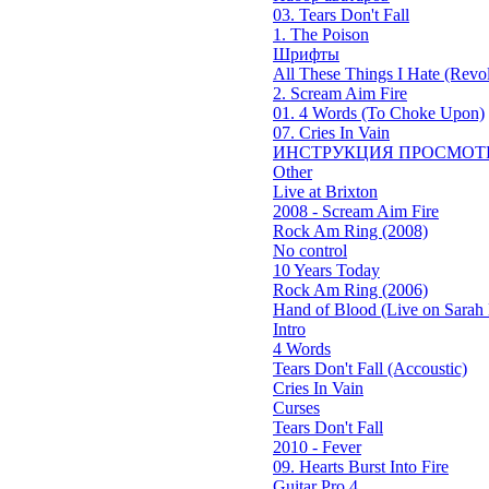
03. Tears Don't Fall
1. The Poison
Шрифты
All These Things I Hate (Revol
2. Scream Aim Fire
01. 4 Words (To Choke Upon)
07. Cries In Vain
ИНСТРУКЦИЯ ПРОСМОТ
Other
Live at Brixton
2008 - Scream Aim Fire
Rock Am Ring (2008)
No control
10 Years Today
Rock Am Ring (2006)
Hand of Blood (Live on Sarah 
Intro
4 Words
Tears Don't Fall (Accoustic)
Cries In Vain
Curses
Tears Don't Fall
2010 - Fever
09. Hearts Burst Into Fire
Guitar Pro 4