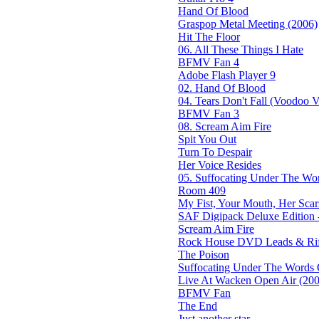
Hand Of Blood
Graspop Metal Meeting (2006)
Hit The Floor
06. All These Things I Hate
BFMV Fan 4
Adobe Flash Player 9
02. Hand Of Blood
04. Tears Don't Fall (Voodoo Ve
BFMV Fan 3
08. Scream Aim Fire
Spit You Out
Turn To Despair
Her Voice Resides
05. Suffocating Under The Wor
Room 409
My Fist, Your Mouth, Her Scar
SAF Digipack Deluxe Edition 
Scream Aim Fire
Rock House DVD Leads & Riff
The Poison
Suffocating Under The Words O
Live At Wacken Open Air (200
BFMV Fan
The End
Just another star