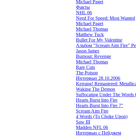
Michael Paget
Факты
NHL 06
Need For Speed: Most Wanted
Michael Paget
Michael Thomas
Matthew Tuck
Bullet For My Valentine
Альбом "Scream Aim Fire" Р
Jason James
Burnout: Revenge
Michael Thomas
Rare Cuts
The Poison
Интервью 28.10.2006
Kerrang! Remastered: Metallica'
Waking The Demon
Suffocating Under The Words O
Hearts Burst Into Fire
Hearts Burst Into Fire 7"
Scream Aim Fire
4 Words (To Choke Upon)
Saw III
Madden NFL 06
Интервью с Пейджем