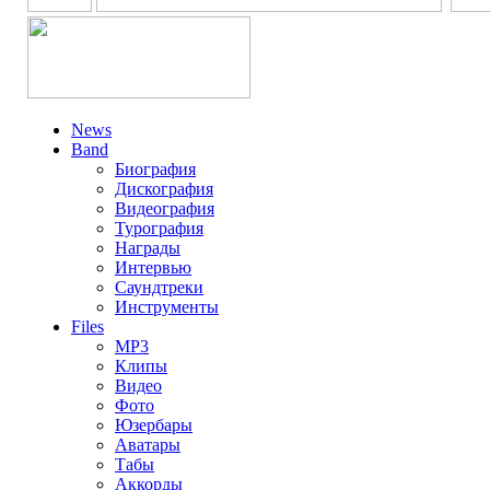
News
Band
Биография
Дискография
Видеография
Турография
Награды
Интервью
Саундтреки
Инструменты
Files
MP3
Клипы
Видео
Фото
Юзербары
Аватары
Табы
Аккорды