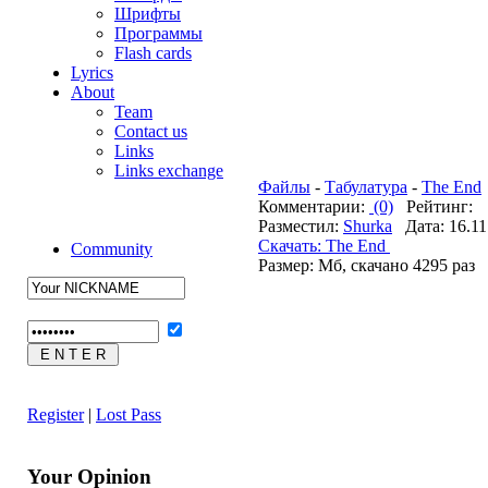
Шрифты
Программы
Flash cards
Lyrics
About
Team
Contact us
Links
Links exchange
Файлы
-
Табулатура
-
The End
Комментарии:
(0)
Рейтинг:
Разместил:
Shurka
Дата: 16.11
Cкачать: The End
Community
Размер: Мб, скачано 4295 раз
Register
|
Lost Pass
Your Opinion