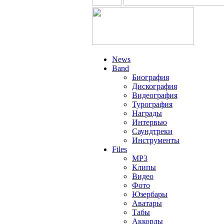
News
Band
Биография
Дискография
Видеография
Турография
Награды
Интервью
Саундтреки
Инструменты
Files
MP3
Клипы
Видео
Фото
Юзербары
Аватары
Табы
Аккорды