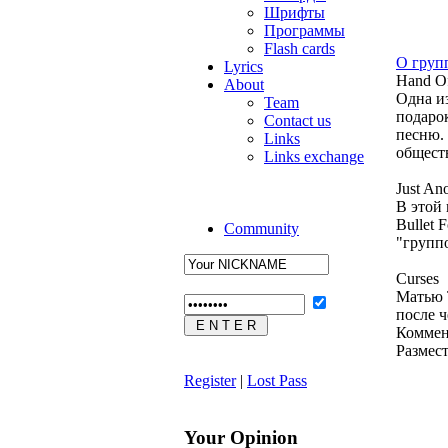
Шрифты
Программы
Flash cards
О груп
Lyrics
Hand O
About
Одна из
Team
подарок
Contact us
песню. 
Links
обществ
Links exchange
Just Ano
В этой 
Bullet 
Community
"групп
Curses
Матью Т
после 
Коммен
Размес
Register
|
Lost Pass
Your Opinion