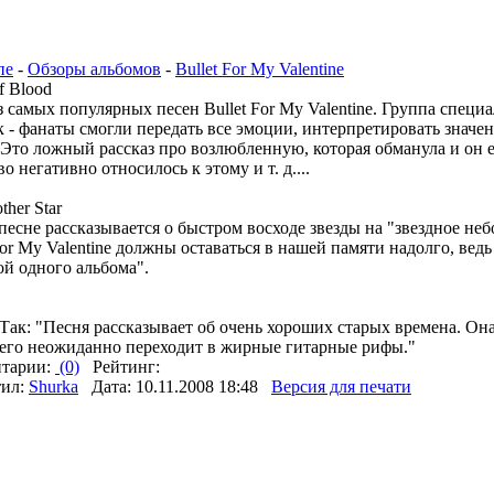
пе
-
Обзоры альбомов
-
Bullet For My Valentine
f Blood
 самых популярных песен Bullet For My Valentine. Группа специ
 - фанаты смогли передать все эмоции, интерпретировать значен
Это ложный рассказ про возлюбленную, которая обманула и он её
о негативно относилось к этому и т. д....
ther Star
песне рассказывается о быстром восходе звезды на "звездное небо
For My Valentine должны оставаться в нашей памяти надолго, ведь
ой одного альбома".
ак: "Песня рассказывает об очень хороших старых времена. Она
чего неожиданно переходит в жирные гитарные рифы."
тарии:
(0)
Рейтинг:
тил:
Shurka
Дата: 10.11.2008 18:48
Версия для печати