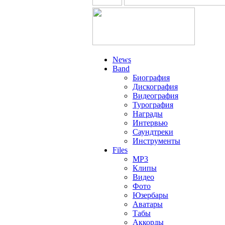
News
Band
Биография
Дискография
Видеография
Турография
Награды
Интервью
Саундтреки
Инструменты
Files
MP3
Клипы
Видео
Фото
Юзербары
Аватары
Табы
Аккорды