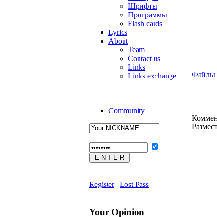
Шрифты
Программы
Flash cards
Lyrics
About
Team
Contact us
Links
Файлы
Links exchange
Community
Коммен
Размес
Register
|
Lost Pass
Your Opinion