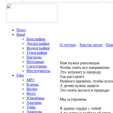
News
Band
Биография
Дискография
О группе
-
Тексты песен
-
Пер
Видеография
Турография
Награды
Интервью
Нам нужна революция
Саундтреки
Чтобы снять все напряжение
Инструменты
Это затронет и природу
Files
Так расстроит
MP3
Немного времени, чтобы всп
Клипы
А детям нужна защита
Видео
Это опять коснется природы
Фото
Юзербары
Мы осторожны
Аватары
Табы
Я храню сердце с тобой
Аккорды
А ты взяла и разбила об меня