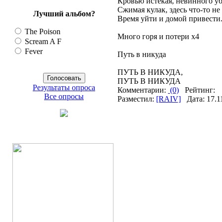
Кровью истекая, невинного у
Сжимая кулак, здесь что-то не
Лучший альбом?
Время уйти и домой привести.
The Poison
Много горя и потери x4
Scream A F
Fever
Путь в никуда
ПУТЬ В НИКУДА,
ПУТЬ В НИКУДА
Результаты опроса
Комментарии:
(0)
Рейтинг:
Все опросы
Разместил:
[RAIV]
Дата: 17.1