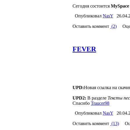
Сегодня состоится
MySpace 
Опубликовал
NasY
26.04.
Оставить коммент
(2)
Оце
FEVER
UPD:
Новая ссылка на скачи
UPD2:
В разделе
Тексты пес
Спасибо
Traucer98
Опубликовал
NasY
20.04.
Оставить коммент
(13)
Оце