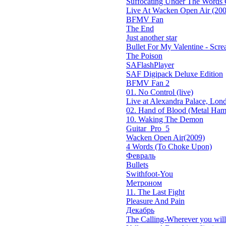
Suffocating Under The Words O
Live At Wacken Open Air (200
BFMV Fan
The End
Just another star
Bullet For My Valentine - Screa
The Poison
SAFlashPlayer
SAF Digipack Deluxe Edition
BFMV Fan 2
01. No Control (live)
Live at Alexandra Palace, Lond
02. Hand of Blood (Metal Ham
10. Waking The Demon
Guitar_Pro_5
Wacken Open Air(2009)
4 Words (To Choke Upon)
Февраль
Bullets
Swithfoot-You
Метроном
11. The Last Fight
Pleasure And Pain
Декабрь
The Calling-Wherever you will 