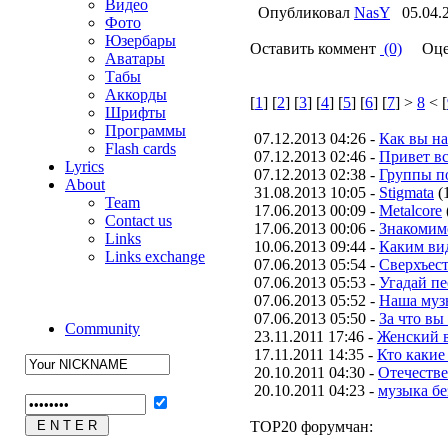
Видео
Опубликовал
NasY
05.04.
Фото
Юзербары
Оставить коммент
(0)
Оце
Аватары
Табы
Аккорды
[
1
] [
2
] [
3
] [
4
] [
5
] [
6
] [
7
] >
8
< [
Шрифты
Программы
07.12.2013 04:26 -
Как вы н
Flash cards
07.12.2013 02:46 -
Привет вс
Lyrics
07.12.2013 02:38 -
Группы п
About
31.08.2013 10:05 -
Stigmata
(
Team
17.06.2013 00:09 -
Metalcore
Contact us
17.06.2013 00:06 -
Знакомим
Links
10.06.2013 09:44 -
Каким вид
Links exchange
07.06.2013 05:54 -
Сверхъес
07.06.2013 05:53 -
Угадай п
07.06.2013 05:52 -
Наша муз
07.06.2013 05:50 -
За что вы
Community
23.11.2011 17:46 -
Женский в
17.11.2011 14:35 -
Кто какие
20.10.2011 04:30 -
Отечестве
20.10.2011 04:23 -
музыка бе
TOP20 форумчан: