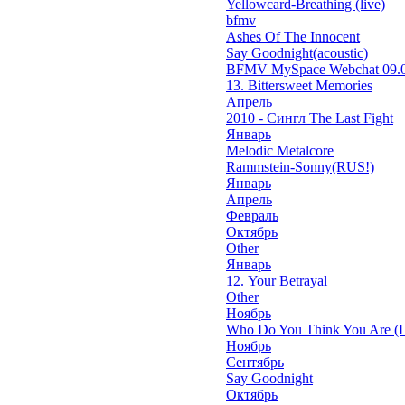
Yellowcard-Breathing (live)
bfmv
Ashes Of The Innocent
Say Goodnight(acoustic)
BFMV MySpace Webchat 09.0
13. Bittersweet Memories
Апрель
2010 - Сингл The Last Fight
Январь
Melodic Metalcore
Rammstein-Sonny(RUS!)
Январь
Апрель
Февраль
Октябрь
Other
Январь
12. Your Betrayal
Other
Ноябрь
Who Do You Think You Are (L
Ноябрь
Сентябрь
Say Goodnight
Октябрь