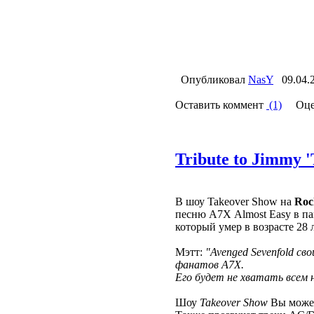
Опубликовал
NasY
09.04.
Оставить коммент
(1)
Оце
Tribute to Jimmy '
В шоу Takeover Show на
Roc
песню А7Х Almost Easy в п
который умер в возрасте 28 
Мэтт:
"Avenged Sevenfold св
фанатов А7Х.
Его будет не хватать всем н
Шоу
Takeover Show
Вы може