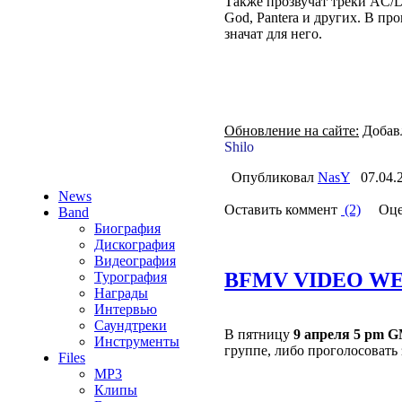
Также прозвучат треки AC/DC, 
God, Pantera и других. В п
значат для него.
Обновление на сайте:
Добавл
Shilo
Опубликовал
NasY
07.04.
News
Оставить коммент
(2)
Оце
Band
Биография
Дискография
Видеография
BFMV VIDEO W
Турография
Награды
Интервью
Саундтреки
В пятницу
9 апреля 5 pm 
Инструменты
группе, либо проголосовать 
Files
MP3
Клипы