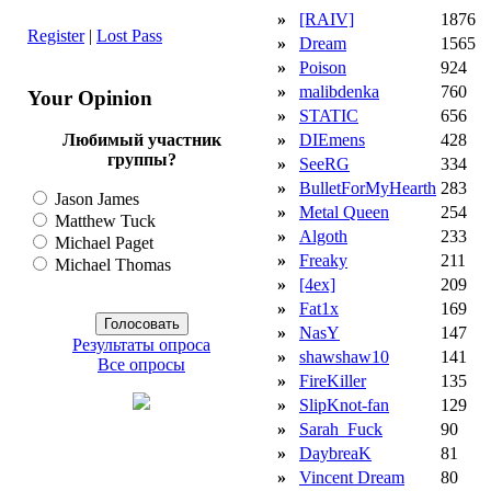
»
[RAIV]
1876
Register
|
Lost Pass
»
Dream
1565
»
Poison
924
»
malibdenka
760
Your Opinion
»
STATIC
656
»
DIEmens
428
Любимый участник
группы?
»
SeeRG
334
»
BulletForMyHearth
283
Jason James
»
Metal Queen
254
Matthew Tuck
»
Algoth
233
Michael Paget
»
Freaky
211
Michael Thomas
»
[4ex]
209
»
Fat1x
169
»
NasY
147
Результаты опроса
»
shawshaw10
141
Все опросы
»
FireKiller
135
»
SlipKnot-fan
129
»
Sarah_Fuck
90
»
DaybreaK
81
»
Vincent Dream
80