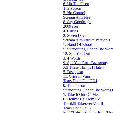
6. Hit The Floor
The Poison
5. No Control
Scream Aim Fire
8. Say Goodnight
2009 год
4. Curses
2. Seven Days
Scream Aim Fire 7" version 1
1. Hand Of Blood
5. Suffocating Under The Word
12. Spit You Out
3. 4 Words
9. Spit You Out - Выплюну
All These Things I Hate 7"
5. Disappear
11. Cries In Vain
Tears Don't Fall CD1
9. The Poison
Suffocating Under The Words O
7. Take It Out On Me
6. Deliver Us From Evil
Trustkill Takeover Vol. II
Tears Don't Fall 7"
MTV2 Headbanger's Ball: Th