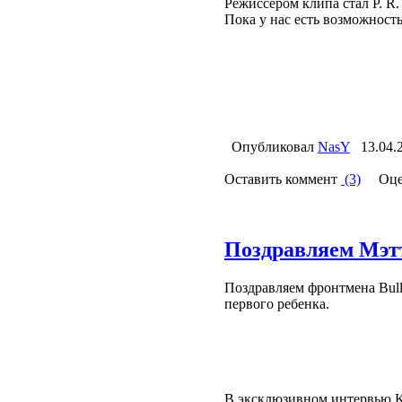
Режиссером клипа стал P. R.
Пока у нас есть возможност
Опубликовал
NasY
13.04.
Оставить коммент
(3)
Оце
Поздравляем Мэтт
Поздравляем фронтмена Bull
первого ребенка.
В эксклюзивном интервью Ke