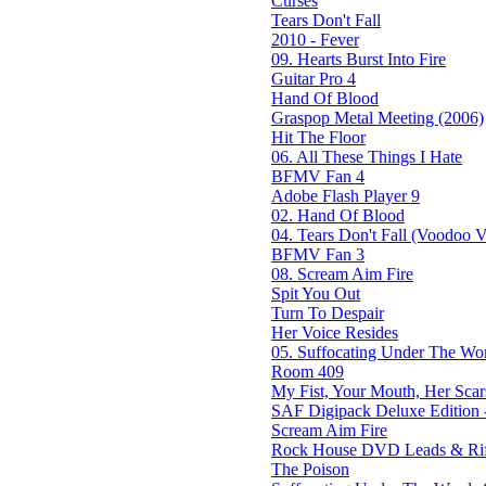
Curses
Tears Don't Fall
2010 - Fever
09. Hearts Burst Into Fire
Guitar Pro 4
Hand Of Blood
Graspop Metal Meeting (2006)
Hit The Floor
06. All These Things I Hate
BFMV Fan 4
Adobe Flash Player 9
02. Hand Of Blood
04. Tears Don't Fall (Voodoo Ve
BFMV Fan 3
08. Scream Aim Fire
Spit You Out
Turn To Despair
Her Voice Resides
05. Suffocating Under The Wor
Room 409
My Fist, Your Mouth, Her Scar
SAF Digipack Deluxe Edition 
Scream Aim Fire
Rock House DVD Leads & Riff
The Poison