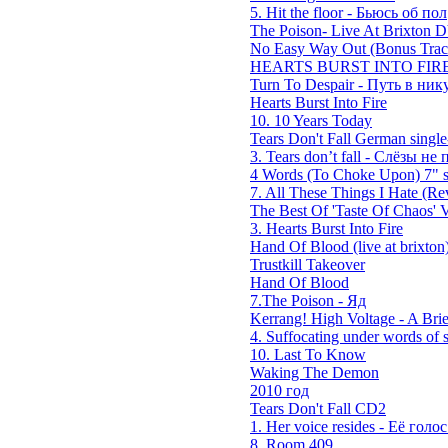
5. Hit the floor - Бьюсь об пол
The Poison- Live At Brixton
No Easy Way Out (Bonus Trac
HEARTS BURST INTO FIRE
Turn To Despair - Путь в ник
Hearts Burst Into Fire
10. 10 Years Today
Tears Don't Fall German single
3. Tears don’t fall - Слёзы не п
4 Words (To Choke Upon) 7" s
7. All These Things I Hate (Rev
The Best Of 'Taste Of Chaos' V
3. Hearts Burst Into Fire
Hand Of Blood (live at brixton
Trustkill Takeover
Hand Of Blood
7.The Poison - Яд
Kerrang! High Voltage - A Brie
4. Suffocating under words of s
10. Last To Know
Waking The Demon
2010 год
Tears Don't Fall CD2
1. Her voice resides - Её голос 
8. Room 409