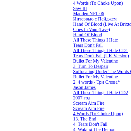
4 Words (To Choke Upon)
Saw III
Madden NFL 06
Интервью с Пейджем
Hand Of Blood (Live At Brixt
Cries In Vain (Live)
Hand Of Blood
All These Things I Hate
Tears Don't Fall
All These Things I Hate CD1
Tears Don't Fall (UK Version)
Bullet For My Valentine
3. Turn To Despair
Suffocating Under The Words O
Bullet For My Valentine
2. 4 words - Три Слова*
Jason James
All These Things I Hate CD2
2007 год
Scream Aim Fire
Scream Aim Fire
4 Words (To Choke Upon)
13. The End
4. Tears Don't Fall
4. Waking The Demon