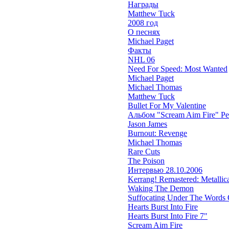
Награды
Matthew Tuck
2008 год
О песнях
Michael Paget
Факты
NHL 06
Need For Speed: Most Wanted
Michael Paget
Michael Thomas
Matthew Tuck
Bullet For My Valentine
Альбом "Scream Aim Fire" Р
Jason James
Burnout: Revenge
Michael Thomas
Rare Cuts
The Poison
Интервью 28.10.2006
Kerrang! Remastered: Metallica'
Waking The Demon
Suffocating Under The Words O
Hearts Burst Into Fire
Hearts Burst Into Fire 7"
Scream Aim Fire