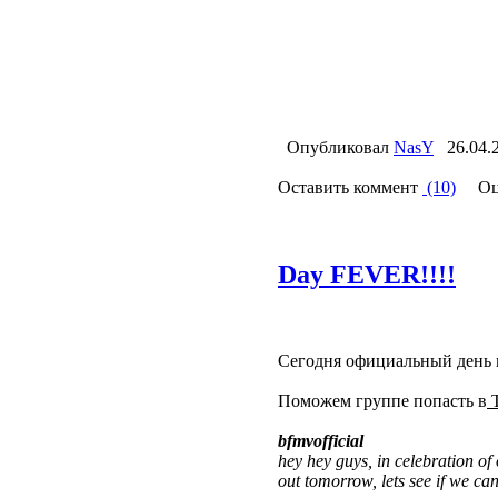
Опубликовал
NasY
26.04.
Оставить коммент
(10)
Оце
Day FEVER!!!!
Сегодня официальный день 
Поможем группе попасть в
T
bfmvofficial
hey hey guys, in celebration o
out tomorrow, lets see if we ca