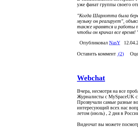
уже фанат группы своего от
"Когда Шарлотта была бере
музыку он реагирует",
объяс
также нравятся и работы п
чтобы он кричал все время! 
Опубликовал
NasY
12.04.
Оставить коммент
(2)
Оце
Webchat
Вчера, несмотря на все проб
Журналисты с MySpaceUK см
Прозвучали самые разные воп
интересующий всех нас вопр
летом (июль) , 2 дня в Росс
Видеочат вы можете посмо