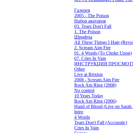
Галерея
2005 - The Poison
Набор аватаров
03. Tears Don't Fall
1. The Poison
Шрифты
All These Things I Hate (Revol
2. Scream Aim Fire
01. 4 Words (To Choke Upon)
07. Cries In Vain
ИНСТРУКЦИЯ ПРОСМОТ
Other
Live at Brixton
2008 - Scream Aim Fire
Rock Am Ring (2008)
No control
10 Years Today
Rock Am Ring (2006)
Hand of Blood (Live on Sarah 
Intro
4 Words
Tears Don't Fall (Accoustic)
Cries In Vain