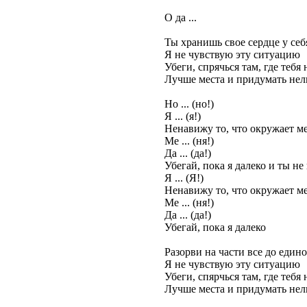
О да ...
Ты хранишь свое сердце у себя
Я не чувствую эту ситуацию
Убеги, спрячься там, где тебя
Лучше места и придумать нел
Но ... (но!)
Я ... (я!)
Ненавижу то, что окружает м
Ме ... (ня!)
Да ... (да!)
Убегай, пока я далеко и ты не 
Я ... (Я!)
Ненавижу то, что окружает м
Ме ... (ня!)
Да ... (да!)
Убегай, пока я далеко
Разорви на части все до един
Я не чувствую эту ситуацию
Убеги, спярчься там, где тебя
Лучше места и придумать нел