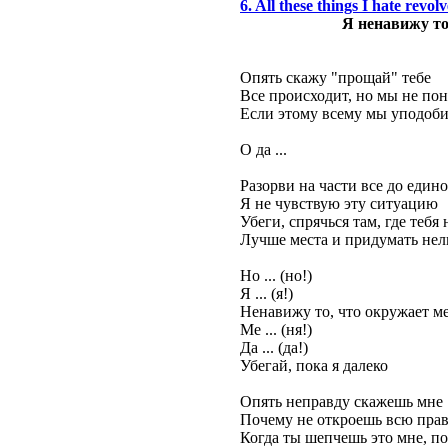
6. All these things I hate re
Я ненавижу то,
Опять скажу "прощай" тебе
Все происходит, но мы не по
Если этому всему мы уподоби
О да ...
Разорви на части все до един
Я не чувствую эту ситуацию
Убеги, спрячься там, где тебя
Лучше места и придумать нел
Но ... (но!)
Я ... (я!)
Ненавижу то, что окружает м
Ме ... (ня!)
Да ... (да!)
Убегай, пока я далеко
Опять неправду скажешь мне
Почему не откроешь всю прав
Когда ты шепчешь это мне, по