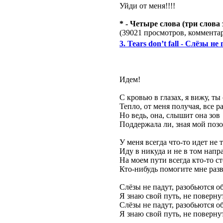
Уйди от меня!!!!
* - Четыре слова (три слова
(39021 просмотров, коммент
3. Tears don’t fall - Слёзы не
Идем!
С кровью в глазах, я вижу, ты
Тепло, от меня получая, все р
Но ведь, она, слышит она зов
Поддержала ли, зная мой поз
У меня всегда что-то идет не т
Иду в никуда и не в том напр
На моем пути всегда кто-то ст
Кто-нибудь помогите мне разв
Слёзы не падут, разобьются об
Я знаю свой путь, не поверну
Слёзы не падут, разобьются об
Я знаю свой путь, не поверну