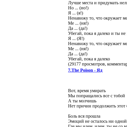
Лучше места и придумать нел
Но ... (но!)
Я ... (я!)
Ненавижу то, что окружает м
Ме ... (ня!)
Да ... (да!)
Убегай, пока я далеко и ты не 
Я ... (Я!)
Ненавижу то, что окружает м
Ме ... (ня!)
Да ... (да!)
Убегай, пока я далеко
(29177 просмотров, коммент
7.The Poison - Яд
Вот, время умирать
Мы попращались все с тобой
А ты молчишь
Нет причин продолжить этот 
Боль вся прошла
Эмоций не осталось ни одной
Где мы идем, идем, ты не со 