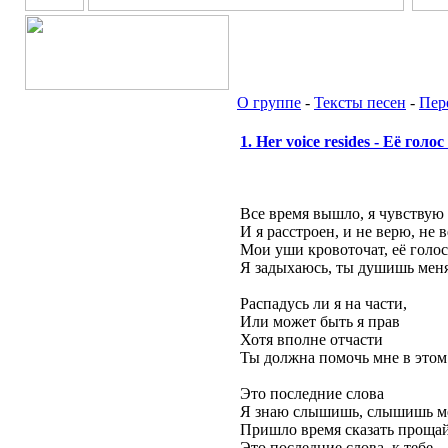
О группе
-
Тексты песен
-
Пер
1. Her voice resides - Её голо
Все время вышло, я чувствую 
И я расстроен, и не верю, не 
Мои уши кровоточат, её голос
Я задыхаюсь, ты душишь меня
Распадусь ли я на части,
Или может быть я прав
Хотя вполне отчасти
Ты должна помочь мне в этом 
Это последние слова
Я знаю слышишь, слышишь м
Пришло время сказать проща
Это последние слова, к тебе...