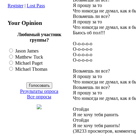
Я прошу за то
Register
|
Lost Pass
Что никогда не думал, как я б
Возьмешь ли все?
Я прошу за то
Your Opinion
Что никогда не думал, как я б
Бьюсь об пол!!!
Любимый участник
группы?
О-о-о-о-о
О-о-о-о-о
Jason James
О-о-о-о-о
Matthew Tuck
О-о-о-о-о
Michael Paget
Michael Thomas
Возьмешь ли все?
Я прошу за то
Что никогда не думал, как я б
Возьмешь ли все?
Результаты опроса
Я прошу за то
Все опросы
Что никогда не думал, как я б
Отойди
Я не хочу тебя ранить
Отойди
Я не хочу тебя ранить!
(38233 просмотров, коммент