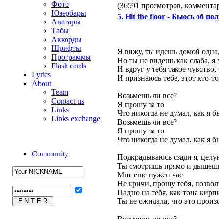
Фото
(36591 просмотров, коммент
Юзербары
5. Hit the floor - Бьюсь об пол
Аватары
Табы
Аккорды
Шрифты
Я вижу, ты идешь домой одна,
Программы
Но ты не видешь как слаба, я
Flash cards
И вдруг у тебя такое чувство, 
Lyrics
И признаюсь тебе, этот кто-то 
About
Team
Возьмешь ли все?
Contact us
Я прошу за то
Links
Что никогда не думал, как я б
Links exchange
Возьмешь ли все?
Я прошу за то
Что никогда не думал, как я б
Community
Подкрадываюсь сзади я, целу
Ты смотришь прямо и дышешь
Мне еще нужен час
Не кричи, прошу тебя, позволь
Падаю на тебя, как тона кирп
Ты не ожидала, что это произ
Возьмешь ли все?