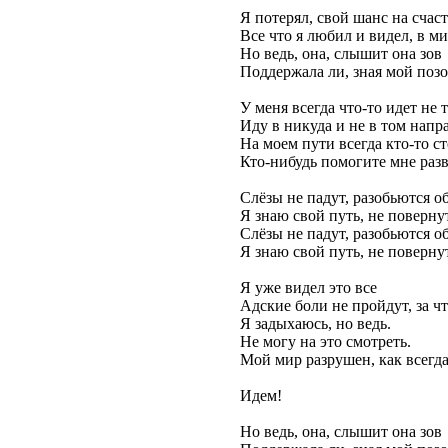
Я потерял, свой шанс на счаст
Все что я любил и видел, в ми
Но ведь, она, слышит она зов
Поддержала ли, зная мой поз
У меня всегда что-то идет не т
Иду в никуда и не в том напр
На моем пути всегда кто-то ст
Кто-нибудь помогите мне разв
Слёзы не падут, разобьются об
Я знаю свой путь, не поверну
Слёзы не падут, разобьются об
Я знаю свой путь, не поверну
Я уже видел это все
Адские боли не пройдут, за ч
Я задыхаюсь, но ведь.
Не могу на это смотреть.
Мой мир разрушен, как всег
Идем!
Но ведь, она, слышит она зов