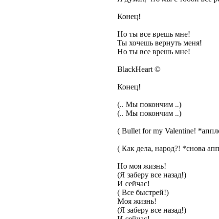
Конец!
Но ты все врешь мне!
Ты хочешь вернуть меня!
Но ты все врешь мне!
BlackHeart ©
Конец!
(.. Мы покончим ..)
(.. Мы покончим ..)
( Bullet for my Valentine! *ап
( Как дела, народ?! *снова а
Но моя жизнь!
(Я заберу все назад!)
И сейчас!
( Все быстрей!)
Моя жизнь!
(Я заберу все назад!)
И сейчас!