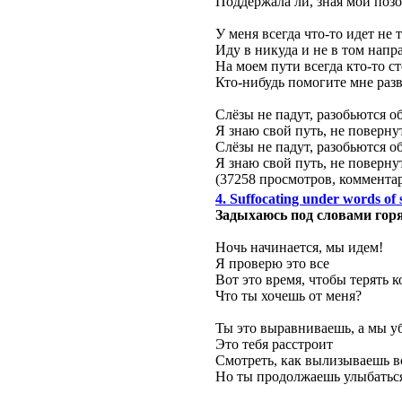
Поддержала ли, зная мой поз
У меня всегда что-то идет не т
Иду в никуда и не в том напр
На моем пути всегда кто-то ст
Кто-нибудь помогите мне разв
Слёзы не падут, разобьются об
Я знаю свой путь, не поверну
Слёзы не падут, разобьются об
Я знаю свой путь, не поверну
(37258 просмотров, коммент
4. Suffocating under words o
Задыхаюсь под словами горя (
Ночь начинается, мы идем!
Я проверю это все
Вот это время, чтобы терять к
Что ты хочешь от меня?
Ты это выравниваешь, а мы у
Это тебя расстроит
Смотреть, как вылизываешь в
Но ты продолжаешь улыбатьс