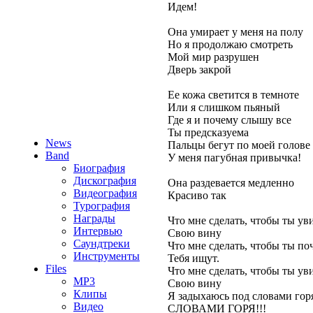
Идем!
Она умирает у меня на полу
Но я продолжаю смотреть
Мой мир разрушен
Дверь закрой
Ее кожа светится в темноте
Или я слишком пьяный
Где я и почему слышу все
Ты предсказуема
News
Пальцы бегут по моей голове
Band
У меня пагубная привычка!
Биография
Дискография
Она раздевается медленно
Видеография
Красиво так
Турография
Награды
Что мне сделать, чтобы ты ув
Интервью
Свою вину
Саундтреки
Что мне сделать, чтобы ты по
Инструменты
Тебя ищут.
Files
Что мне сделать, чтобы ты ув
MP3
Свою вину
Клипы
Я задыхаюсь под словами гор
Видео
СЛОВАМИ ГОРЯ!!!