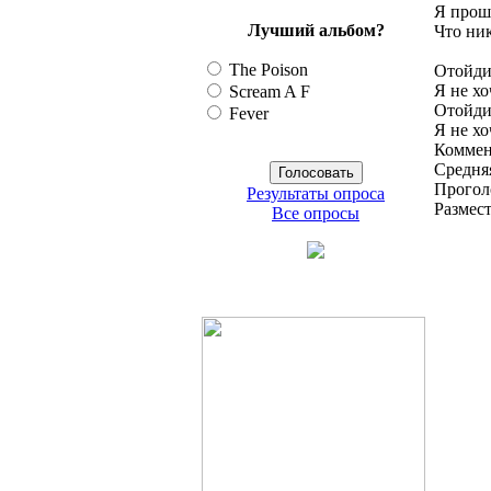
Я прошу
Лучший альбом?
Что ник
The Poison
Отойд
Я не хо
Scream A F
Отойд
Fever
Я не хо
Коммен
Средняя
Прогол
Результаты опроса
Размес
Все опросы