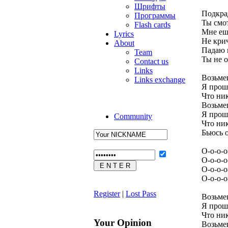
Шрифты
Подкра
Программы
Ты смо
Flash cards
Мне ещ
Lyrics
Не крич
About
Падаю н
Team
Ты не о
Contact us
Links
Возьме
Links exchange
Я прошу
Что ник
Возьме
Я прошу
Community
Что ник
Бьюсь о
О-о-о-о
О-о-о-о
О-о-о-о
О-о-о-о
Register
|
Lost Pass
Возьме
Я прошу
Что ник
Your Opinion
Возьме