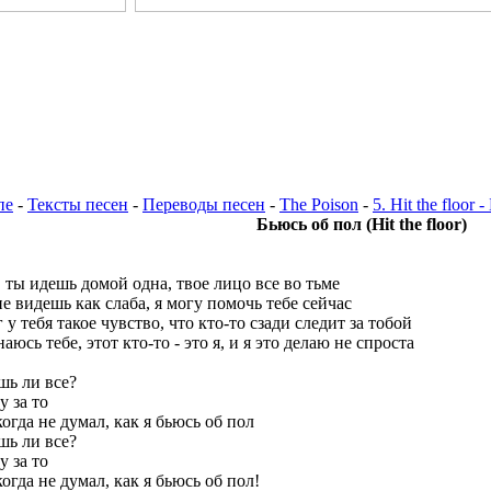
пе
-
Тексты песен
-
Переводы песен
-
The Poison
-
5. Hit the floor
Бьюсь об пол (Hit the floor)
 ты идешь домой одна, твое лицо все во тьме
е видешь как слаба, я могу помочь тебе сейчас
 у тебя такое чувство, что кто-то сзади следит за тобой
аюсь тебе, этот кто-то - это я, и я это делаю не спроста
шь ли все?
 за то
огда не думал, как я бьюсь об пол
шь ли все?
 за то
огда не думал, как я бьюсь об пол!