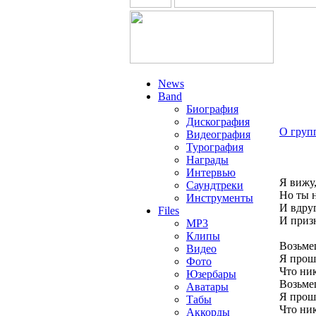
News
Band
Биография
Дискография
О груп
Видеография
Турография
Награды
Интервью
Я вижу,
Саундтреки
Но ты н
Инструменты
И вдруг
Files
И призн
MP3
Клипы
Возьме
Видео
Я прошу
Фото
Что ник
Юзербары
Возьме
Аватары
Я прошу
Табы
Что ник
Аккорды