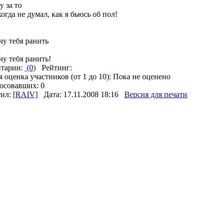
 за то
огда не думал, как я бьюсь об пол!
и
чу тебя ранить
и
чу тебя ранить!
тарии:
(0)
Рейтинг:
 оценка участников (от 1 до 10): Пока не оценено
осовавших: 0
тил:
[RAIV]
Дата: 17.11.2008 18:16
Версия для печати