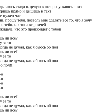
дываюсь сзади я, целую в шею, спускаюсь вниз
тришь прямо и дышешь в такт
е нужен час
и, прошу тебя, позволь мне сделать все то, что я хочу
а тебя, как тона кирпичей
жидала, что это произойдет с тобой
шь ли все?
 за то
огда не думал, как я бьюсь об пол
шь ли все?
 за то
огда не думал, как я бьюсь об пол
б пол!!!
-о
-о
-о
-о
шь ли все?
 за то
огда не думал, как я бьюсь об пол
шь ли все?