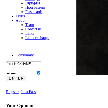
Шрифты
Программы
Flash cards
Lyrics
About
Team
Contact us
Links
Links exchange
Community
Register
|
Lost Pass
Your Opinion