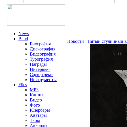
News
Band
Новости
-
Пятый студийный а
Биография
Дискография
Видеография
Турография
Награды
Интервью
Саундтреки
Инструменты
Files
MP3
Клипы
Видео
Фото
Юзербары
Аватары
Табы
Аккорды