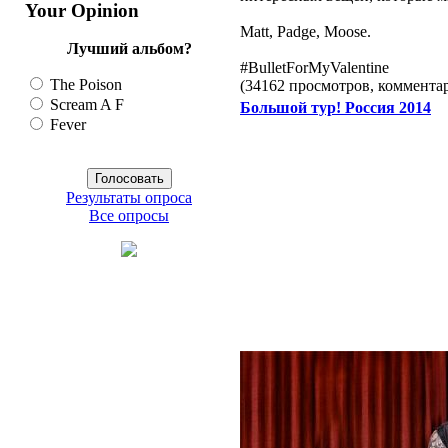
Your Opinion
Matt, Padge, Moose.
Лучший альбом?
#BulletForMyValentine
The Poison
(34162 просмотров, коммент
Scream A F
Большой тур! Россия 2014
Fever
Результаты опроса
Все опросы