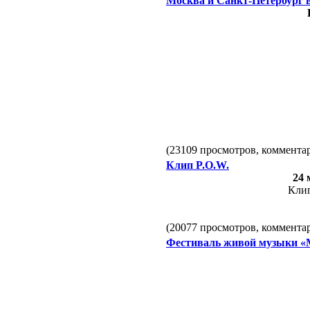
Москва и Санкт-Петербург в 2
(23109 просмотров, коммент
Клип P.O.W.
24 
Клип
(20077 просмотров, коммент
Фестиваль живой музыки 