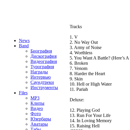
Tracks
1. V
News
2. No Way Out
Band
3. Army of Noise
Биография
4. Worthless
Дискография
5. You Want A Battle? (Here’s A
Видеография
6. Broken
Турография
7. Venom
Награды
8. Harder the Heart
Интервью
9. Skin
Саундтреки
10. Hell or High Water
Инструменты
11. Pariah
Files
MP3
Deluxe:
Клипы
Видео
12. Playing God
Фото
13. Run For Your Life
Юзербары
14. In Loving Memory
Аватары
15. Raising Hell
Табы