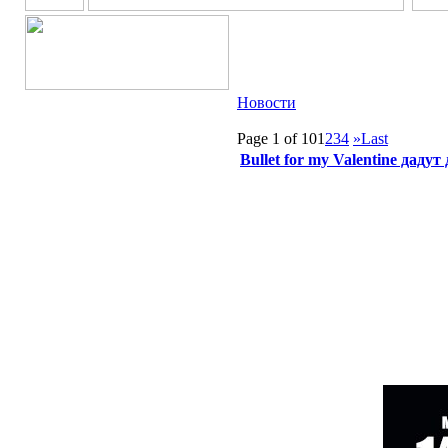
Новости
Page 1 of 10
1
2
3
4
»
Last
Bullet for my Valentine даду