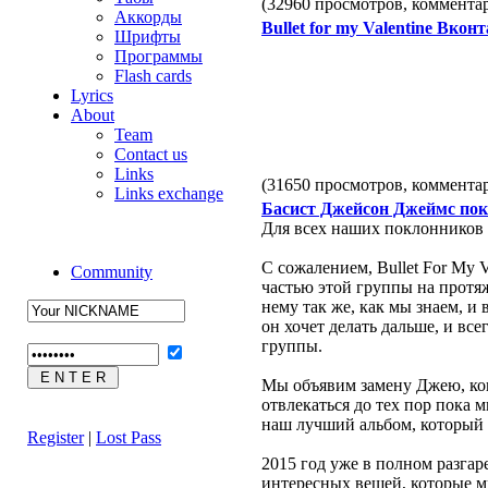
(32960 просмотров, коммент
Аккорды
Bullet for my Valentine Вкон
Шрифты
Программы
Flash cards
Lyrics
About
Team
Contact us
Links
(31650 просмотров, коммент
Links exchange
Басист Джейсон Джеймс пок
Для всех наших поклонников 
С сожалением, Bullet For My 
Community
частью этой группы на протяж
нему так же, как мы знаем, и 
он хочет делать дальше, и все
группы.
Мы объявим замену Джею, когд
отвлекаться до тех пор пока
наш лучший альбом, который 
Register
|
Lost Pass
2015 год уже в полном разгар
интересных вещей, которые м