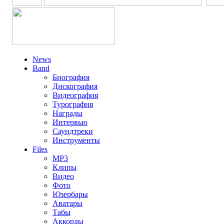
News
Band
Биография
Дискография
Видеография
Турография
Награды
Интервью
Саундтреки
Инструменты
Files
MP3
Клипы
Видео
Фото
Юзербары
Аватары
Табы
Аккорды