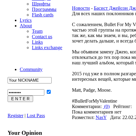
Шрифты
Новости
-
Басист Джейсон Дж
Программы
Для всех наших поклонников 
Flash cards
Lyrics
С сожалением, Bullet For My 
About
частью этой группы на протяж
Team
так же, как мы знаем, и вы, р
Contact us
хочет делать дальше, и всегда
Links
Links exchange
Мы объявим замену Джею, когд
отвлекаться до тех пор пока 
наш лучший альбом, который 
Community
2015 год уже в полном разгар
интересных вещей, которые м
Matt, Padge, Moose.
#BulletForMyValentine
Комментарии:
(0)
Рейтинг:
Пока комментариев нет
Register
|
Lost Pass
Разместил:
NasY
Дата: 22.02.
Your Opinion