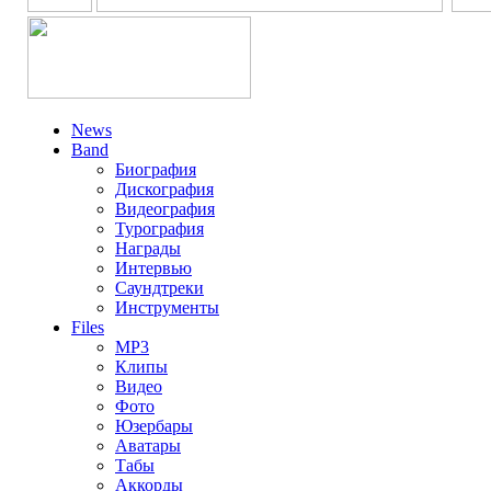
News
Band
Биография
Дискография
Видеография
Турография
Награды
Интервью
Саундтреки
Инструменты
Files
MP3
Клипы
Видео
Фото
Юзербары
Аватары
Табы
Аккорды