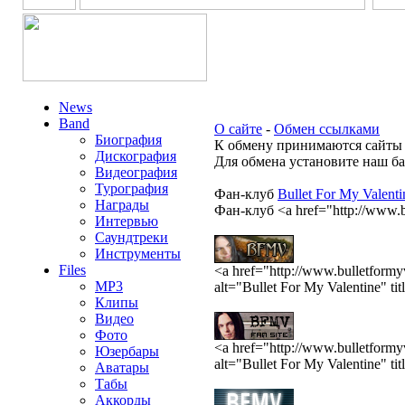
News
Band
О сайте
-
Обмен ссылками
Биография
К обмену принимаются сайты 
Дискография
Для обмена установите наш ба
Видеография
Турография
Фан-клуб
Bullet For My Valenti
Награды
Фан-клуб <a href="http://www.bu
Интервью
Саундтреки
Инструменты
Files
<a href="http://www.bulletformy
MP3
alt="Bullet For My Valentine" ti
Клипы
Видео
Фото
<a href="http://www.bulletformy
Юзербары
alt="Bullet For My Valentine" ti
Аватары
Табы
Аккорды