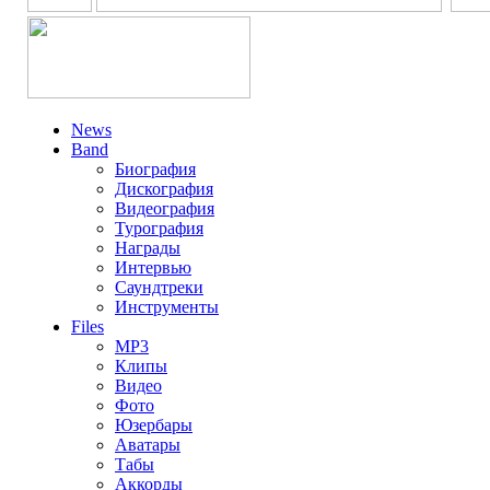
News
Band
Биография
Дискография
Видеография
Турография
Награды
Интервью
Саундтреки
Инструменты
Files
MP3
Клипы
Видео
Фото
Юзербары
Аватары
Табы
Аккорды