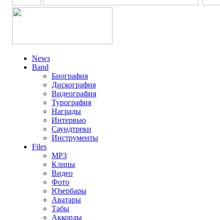
News
Band
Биография
Дискография
Видеография
Турография
Награды
Интервью
Саундтреки
Инструменты
Files
MP3
Клипы
Видео
Фото
Юзербары
Аватары
Табы
Аккорды