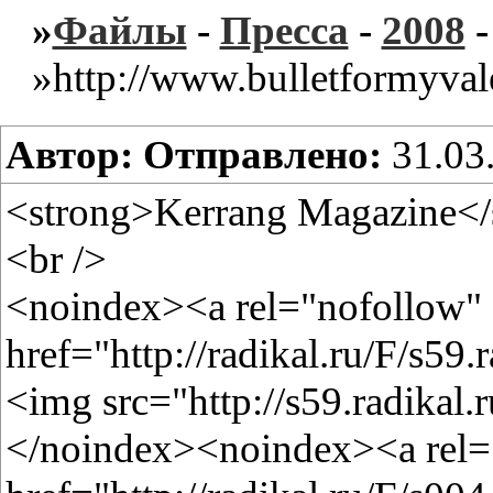
»
Файлы
-
Пресса
-
2008
»http://www.bulletformyval
Автор:
Отправлено:
31.03
<strong>Kerrang Magazine</
<br />
<noindex><a rel="nofollow"
href="http://radikal.ru/F/s59
<img src="http://s59.radikal.
</noindex><noindex><a rel=