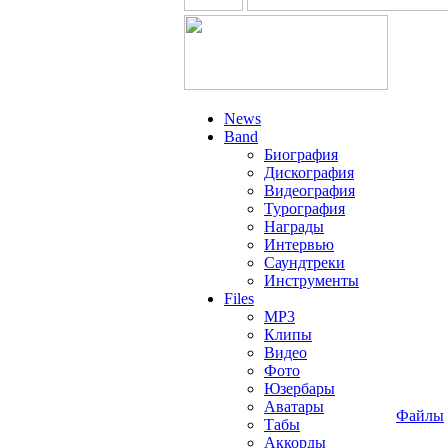
News
Band
Биография
Дискография
Видеография
Турография
Награды
Интервью
Саундтреки
Инструменты
Files
MP3
Клипы
Видео
Фото
Юзербары
Аватары
Файлы
Табы
Аккорды