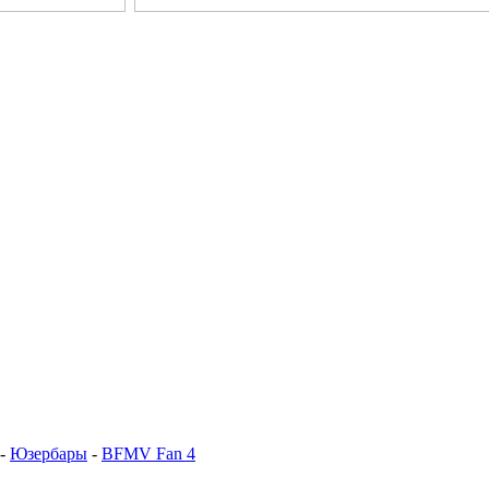
-
Юзербары
-
BFMV Fan 4