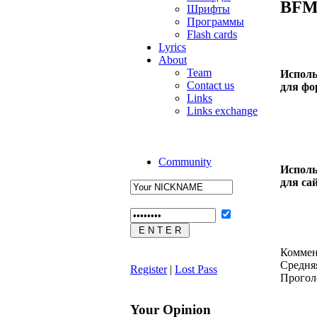
BFM
Шрифты
Программы
Flash cards
Lyrics
About
Team
Исполь
Contact us
для фо
Links
Links exchange
Community
Исполь
для са
Коммен
Средняя
Register
|
Lost Pass
Проголо
Your Opinion