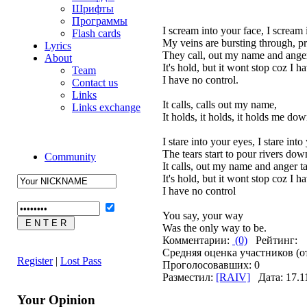
Шрифты
Программы
I scream into your face, I scream 
Flash cards
My veins are bursting through, pr
Lyrics
They call, out my name and anger 
About
It's hold, but it wont stop coz I h
Team
I have no control.
Contact us
Links
It calls, calls out my name,
Links exchange
It holds, it holds, it holds me dow
I stare into your eyes, I stare into
The tears start to pour rivers dow
Community
It calls, out my name and anger ta
It's hold, but it wont stop coz I h
I have no control
You say, your way
Was the only way to be.
Комментарии:
(0)
Рейтинг:
Средняя оценка участников (о
Register
|
Lost Pass
Проголосовавших: 0
Разместил:
[RAIV]
Дата: 17.1
Your Opinion