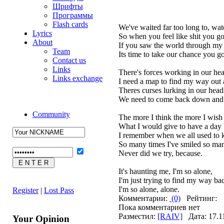
Шрифты
Программы
Flash cards
We've waited far too long to, watc
Lyrics
So when you feel like shit you g
About
If you saw the world through my e
Team
Its time to take our chance you go
Contact us
Links
There's forces working in our he
Links exchange
I need a map to find my way out a
Theres curses lurking in our head
We need to come back down and
Community
The more I think the more I wish 
What I would give to have a day 
I remember when we all used to k
So many times I've smiled so many
Never did we try, because.
It's haunting me, I'm so alone,
I'm just trying to find my way b
I'm so alone, alone.
Register
|
Lost Pass
Комментарии:
(0)
Рейтинг:
Пока комментариев нет
Разместил:
[RAIV]
Дата: 17.1
Your Opinion